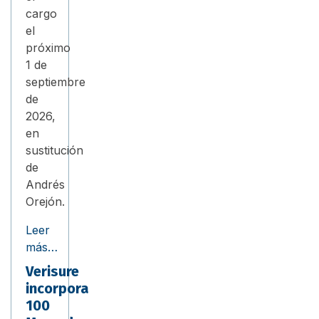
cargo
el
próximo
1 de
septiembre
de
2026,
en
sustitución
de
Andrés
Orejón.
Leer
más…
Verisure
incorpora
100