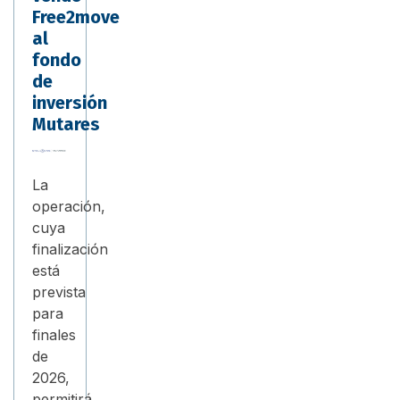
Free2move
al
fondo
de
inversión
Mutares
La
operación,
cuya
finalización
está
prevista
para
finales
de
2026,
permitirá