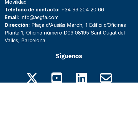
Movilidad
Teléfono de contacto:
+34 93 204 20 66
Email:
info@aegfa.com
Dirección:
Plaça d'Ausiàs March, 1 Edifici d’Oficines
Planta 1, Oficina número D03 08195 Sant Cugat del
Vallès, Barcelona
Síguenos
X
Youtube
Linkedin
Email
© 2026 Revista AEGFANews Digital - Revista Profesional para
Gestores de Flotas y de Movilidad.