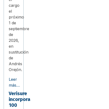
cargo
el
próximo
1 de
septiembre
de
2026,
en
sustitución
de
Andrés
Orejón.
Leer
más…
Verisure
incorpora
100