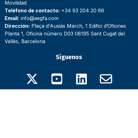
Movilidad
Teléfono de contacto:
+34 93 204 20 66
Email:
info@aegfa.com
Dirección:
Plaça d'Ausiàs March, 1 Edifici d’Oficines
Planta 1, Oficina número D03 08195 Sant Cugat del
Vallès, Barcelona
Síguenos
X
Youtube
Linkedin
Email
© 2026 Revista AEGFANews Digital - Revista Profesional para
Gestores de Flotas y de Movilidad.