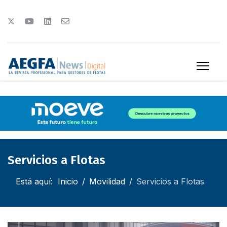
Servicios a Flotas
Está aquí:
Inicio
Movilidad
Servicios a Flotas