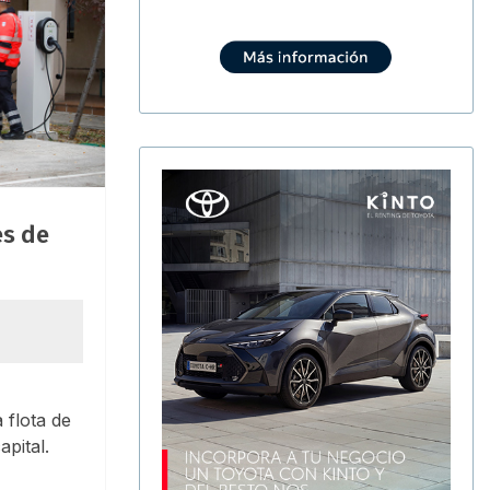
es de
 flota de
apital.