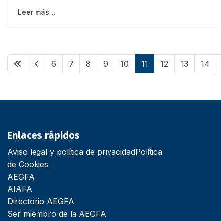
Leer más…
6
7
8
9
10
11
12
13
14
Enlaces rápidos
Aviso legal y política de privacidad
Política
de Cookies
AEGFA
AIAFA
Directorio AEGFA
Ser miembro de la AEGFA