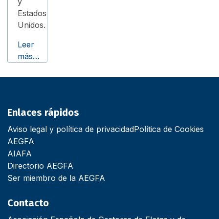
y
Estados
Unidos.
Leer
más…
Enlaces rápidos
Aviso legal y política de privacidad
Política de Cookies
AEGFA
AIAFA
Directorio AEGFA
Ser miembro de la AEGFA
Contacto