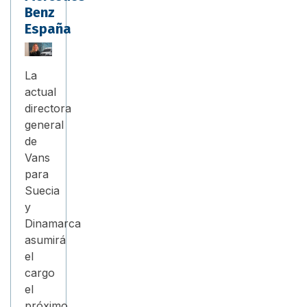
Benz
España
La
actual
directora
general
de
Vans
para
Suecia
y
Dinamarca
asumirá
el
cargo
el
próximo