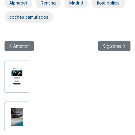
Alphabet
Renting
Madrid
flota policial
coches camuflados
Artículo anterior: Mercedes-Benz electrifica el “Papamóvil”
Artículo siguien
Anterior
Siguiente