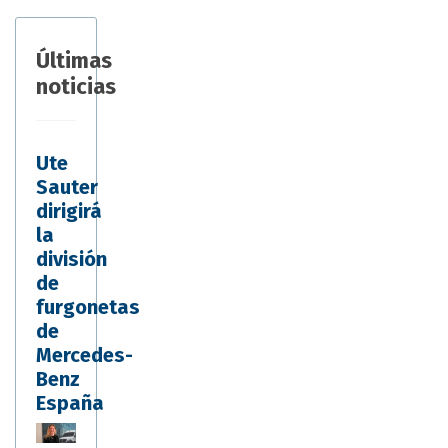
Últimas
noticias
Ute
Sauter
dirigirá
la
división
de
furgonetas
de
Mercedes-
Benz
España