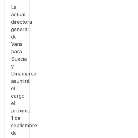
La
actual
directora
general
de
Vans
para
Suecia
y
Dinamarca
asumirá
el
cargo
el
próximo
1 de
septiembre
de