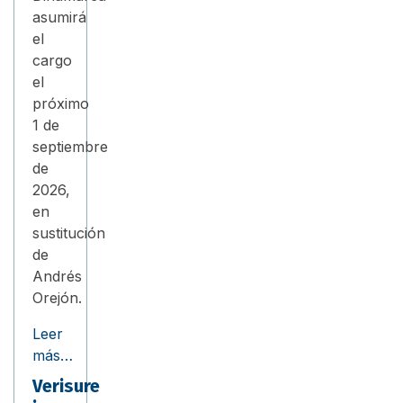
asumirá
el
cargo
el
próximo
1 de
septiembre
de
2026,
en
sustitución
de
Andrés
Orejón.
Leer
más…
Verisure