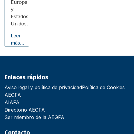
Europa
y
Estados
Unidos.
Leer
más…
Enlaces rápidos
Aviso legal y política de privacidad
Política de Cookies
AEGFA
AIAFA
Directorio AEGFA
Ser miembro de la AEGFA
Contacto