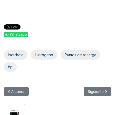
Whatsapp
Iberdrola
Hidrógeno
Puntos de recarga
bp
Artículo anterior: Bolt lanza Bolt Business para empresas
Artículo siguie
Anterior
Siguiente