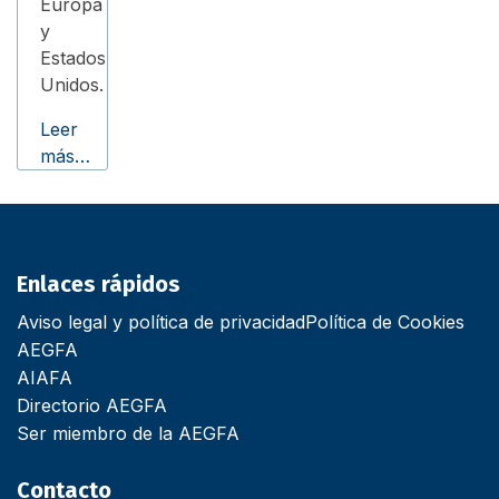
Europa
y
Estados
Unidos.
Leer
más…
Enlaces rápidos
Aviso legal y política de privacidad
Política de Cookies
AEGFA
AIAFA
Directorio AEGFA
Ser miembro de la AEGFA
Contacto