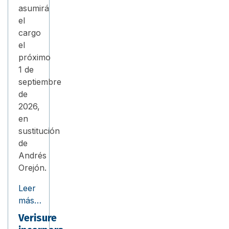
asumirá
el
cargo
el
próximo
1 de
septiembre
de
2026,
en
sustitución
de
Andrés
Orejón.
Leer
más…
Verisure