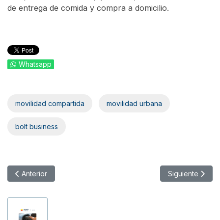
de entrega de comida y compra a domicilio.
Whatsapp
movilidad compartida
movilidad urbana
bolt business
Artículo anterior: Cambios en la dirección de Auto1.com
Artículo siguien
Anterior
Siguiente