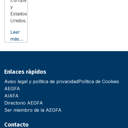
y
Estados
Unidos.
Leer
más…
Enlaces rápidos
Aviso legal y política de privacidad
Política de Cookies
AEGFA
AIAFA
Directorio AEGFA
Ser miembro de la AEGFA
Contacto