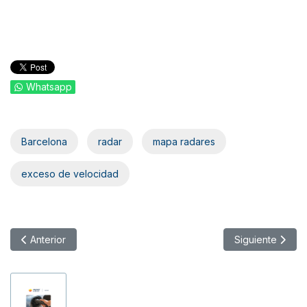
Whatsapp
Barcelona
radar
mapa radares
exceso de velocidad
Artículo anterior: ¿A cuánto se paga el kilometraje en España?
Artículo siguie
Anterior
Siguiente