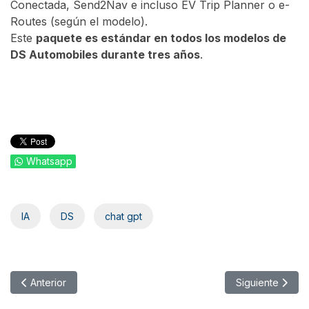
Conectada, Send2Nav e incluso EV Trip Planner o e-
Routes (según el modelo).
Este
paquete es estándar en todos los modelos de
DS Automobiles durante tres años
.
Whatsapp
IA
DS
chat gpt
Artículo anterior: Hyundai desarrolla un robot para la recarga el
Artículo siguie
Anterior
Siguiente