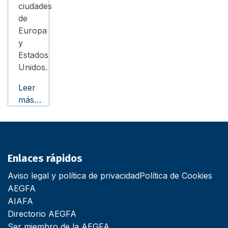
ciudades
de
Europa
y
Estados
Unidos.
Leer
más…
Enlaces rápidos
Aviso legal y política de privacidad
Política de Cookies
AEGFA
AIAFA
Directorio AEGFA
Ser miembro de la AEGFA