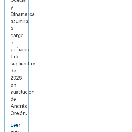
y
Dinamarca
asumirá
el
cargo
el
próximo
1 de
septiembre
de
2026,
en
sustitución
de
Andrés
Orejón.
Leer
más…