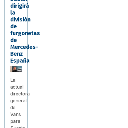
dirigirá
la
división
de
furgonetas
de
Mercedes-
Benz
España
La
actual
directora
general
de
Vans
para
Suecia