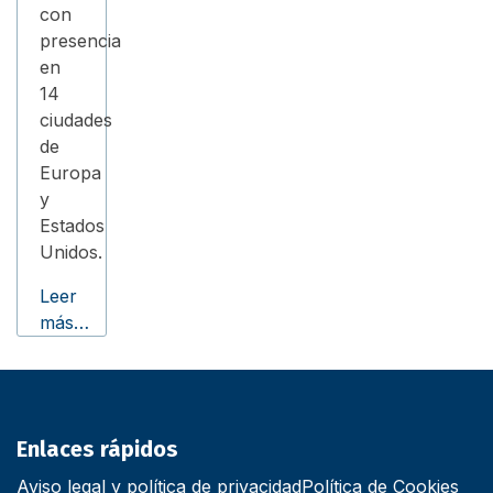
con
presencia
en
14
ciudades
de
Europa
y
Estados
Unidos.
Leer
más…
Enlaces rápidos
Aviso legal y política de privacidad
Política de Cookies