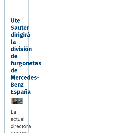
Ute
Sauter
dirigirá
la
división
de
furgonetas
de
Mercedes-
Benz
España
La
actual
directora