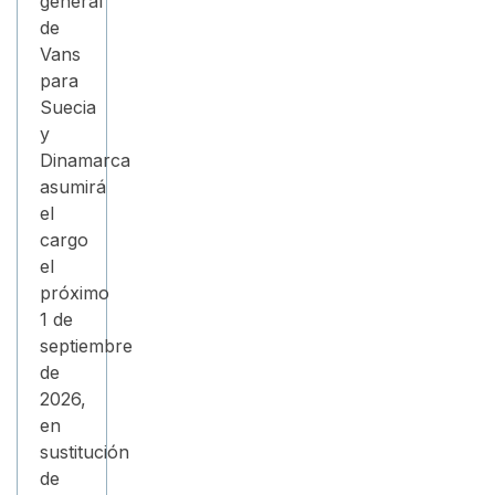
general
de
Vans
para
Suecia
y
Dinamarca
asumirá
el
cargo
el
próximo
1 de
septiembre
de
2026,
en
sustitución
de