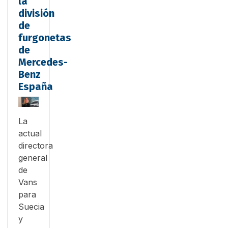
la
división
de
furgonetas
de
Mercedes-
Benz
España
La
actual
directora
general
de
Vans
para
Suecia
y