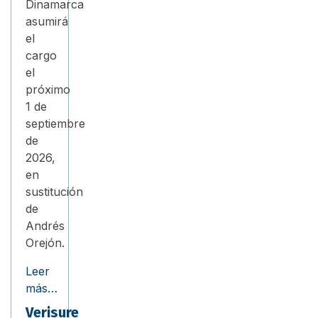
Dinamarca
asumirá
el
cargo
el
próximo
1 de
septiembre
de
2026,
en
sustitución
de
Andrés
Orejón.
Leer
más…
Verisure