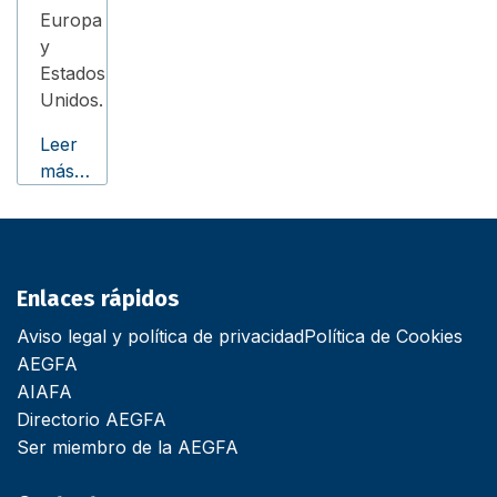
Europa
y
Estados
Unidos.
Leer
más…
Enlaces rápidos
Aviso legal y política de privacidad
Política de Cookies
AEGFA
AIAFA
Directorio AEGFA
Ser miembro de la AEGFA