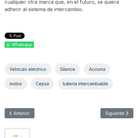
cualquier otra marca que, en el futuro, se quiera
adherir al sistema de intercambio.
Whatsapp
Vehículo eléctrico
Silence
Acciona
motos
Cepsa
batería intercambiable
Artículo anterior: BBVA instala cerca de 300 puntos de recarga 
Artículo siguien
Anterior
Siguiente