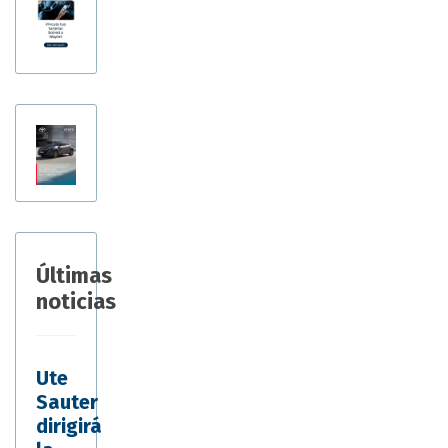
Últimas
noticias
Ute
Sauter
dirigirá