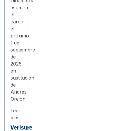
Dinamarca
asumirá
el
cargo
el
próximo
1 de
septiembre
de
2026,
en
sustitución
de
Andrés
Orejón.
Leer
más…
Verisure