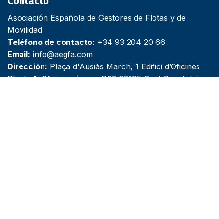
Contacto
Asociación Española de Gestores de Flotas y de
Movilidad
Teléfono de contacto:
+34 93 204 20 66
Email:
info@aegfa.com
Dirección:
Plaça d'Ausiàs March, 1 Edifici d’Oficines
Planta 1, Oficina número D03 08195 Sant Cugat del
Vallès, Barcelona
Síguenos
X
Youtube
Linkedin
Email