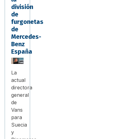
división
de
furgonetas
de
Mercedes-
Benz
España
La
actual
directora
general
de
Vans
para
Suecia
y