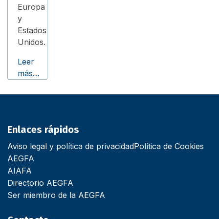
Europa
y
Estados
Unidos.
Leer
más…
Enlaces rápidos
Aviso legal y política de privacidad
Política de Cookies
AEGFA
AIAFA
Directorio AEGFA
Ser miembro de la AEGFA