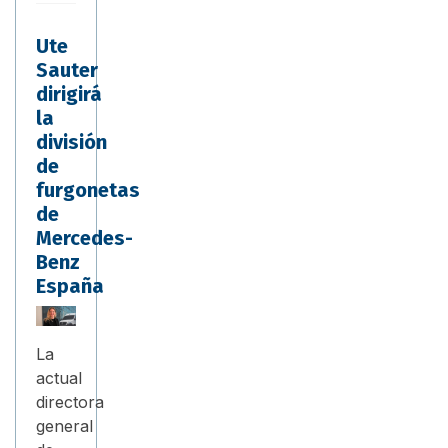
Ute
Sauter
dirigirá
la
división
de
furgonetas
de
Mercedes-
Benz
España
La
actual
directora
general