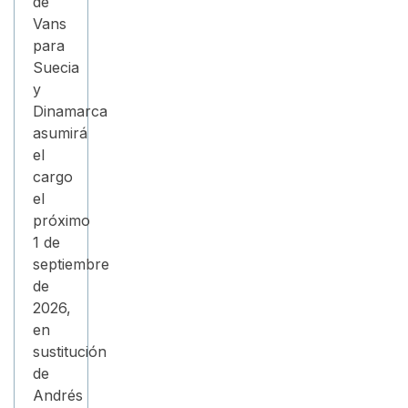
de
Vans
para
Suecia
y
Dinamarca
asumirá
el
cargo
el
próximo
1 de
septiembre
de
2026,
en
sustitución
de
Andrés