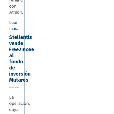
renting
con
Athlon.
Leer
más…
Stellantis
vende
Free2move
al
fondo
de
inversión
Mutares
La
operación,
cuya