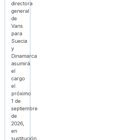
directora
general
de
Vans
para
Suecia
y
Dinamarca
asumirá
el
cargo
el
próximo
1 de
septiembre
de
2026,
en
sustitución