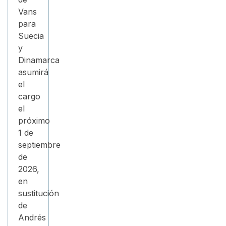
Vans
para
Suecia
y
Dinamarca
asumirá
el
cargo
el
próximo
1 de
septiembre
de
2026,
en
sustitución
de
Andrés