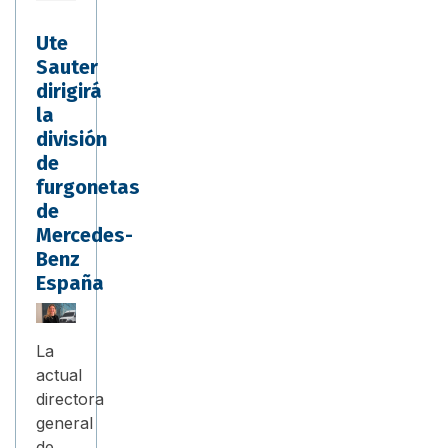
Ute
Sauter
dirigirá
la
división
de
furgonetas
de
Mercedes-
Benz
España
La
actual
directora
general
de