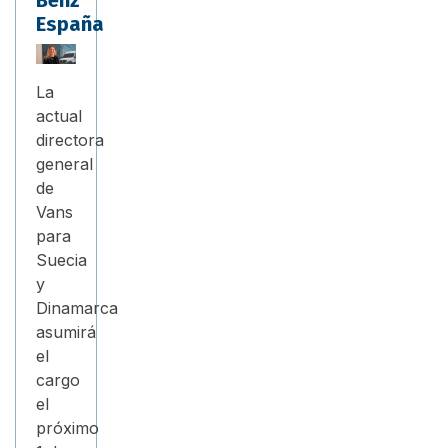
Benz
España
La
actual
directora
general
de
Vans
para
Suecia
y
Dinamarca
asumirá
el
cargo
el
próximo