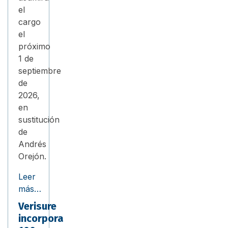
el
cargo
el
próximo
1 de
septiembre
de
2026,
en
sustitución
de
Andrés
Orejón.
Leer
más…
Verisure
incorpora