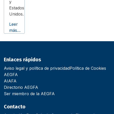
y
Estados
Unidos.
Leer
más…
Enlaces rápidos
Aviso legal y política de privacidad
Política de Cookies
AEGFA
AIAFA
Directorio AEGFA
Ser miembro de la AEGFA
Contacto