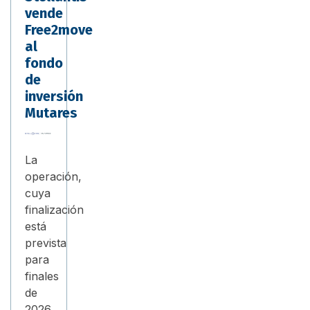
vende
Free2move
al
fondo
de
inversión
Mutares
La
operación,
cuya
finalización
está
prevista
para
finales
de
2026,