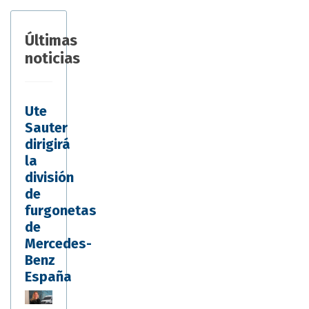
Últimas
noticias
Ute
Sauter
dirigirá
la
división
de
furgonetas
de
Mercedes-
Benz
España