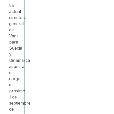
La
actual
directora
general
de
Vans
para
Suecia
y
Dinamarca
asumirá
el
cargo
el
próximo
1 de
septiembre
de