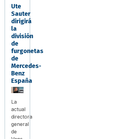
Ute
Sauter
dirigirá
la
división
de
furgonetas
de
Mercedes-
Benz
España
La
actual
directora
general
de