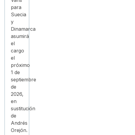
Vans
para
Suecia
y
Dinamarca
asumirá
el
cargo
el
próximo
1 de
septiembre
de
2026,
en
sustitución
de
Andrés
Orejón.