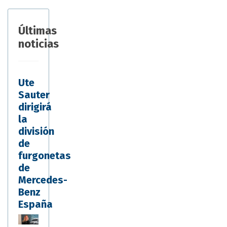
Últimas
noticias
Ute
Sauter
dirigirá
la
división
de
furgonetas
de
Mercedes-
Benz
España