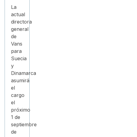
La
actual
directora
general
de
Vans
para
Suecia
y
Dinamarca
asumirá
el
cargo
el
próximo
1 de
septiembre
de