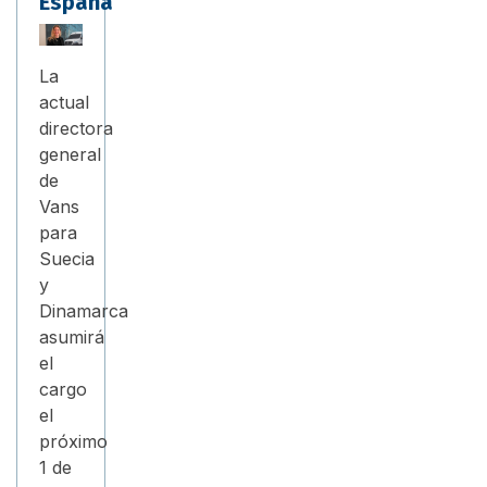
España
La
actual
directora
general
de
Vans
para
Suecia
y
Dinamarca
asumirá
el
cargo
el
próximo
1 de