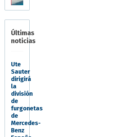
Últimas
noticias
Ute
Sauter
dirigirá
la
división
de
furgonetas
de
Mercedes-
Benz