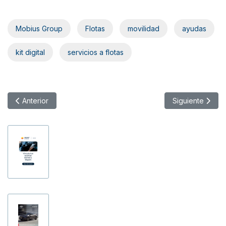
Mobius Group
Flotas
movilidad
ayudas
kit digital
servicios a flotas
Artículo anterior: Hyundai MOCEAN llega a la Comunidad Valen
Artículo siguien
Anterior
Siguiente