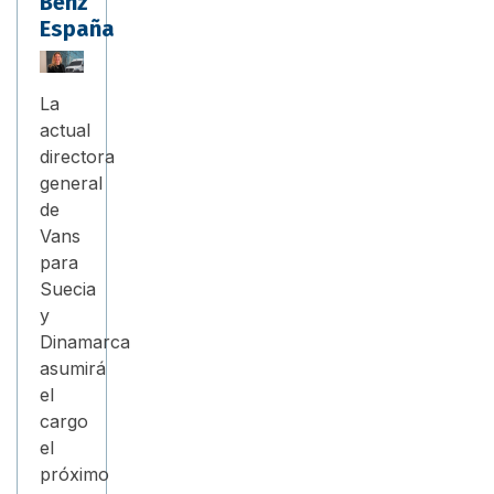
Benz
España
La
actual
directora
general
de
Vans
para
Suecia
y
Dinamarca
asumirá
el
cargo
el
próximo