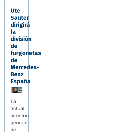
Ute
Sauter
dirigirá
la
división
de
furgonetas
de
Mercedes-
Benz
España
La
actual
directora
general
de