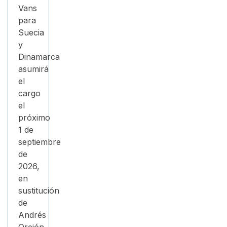
Vans
para
Suecia
y
Dinamarca
asumirá
el
cargo
el
próximo
1 de
septiembre
de
2026,
en
sustitución
de
Andrés