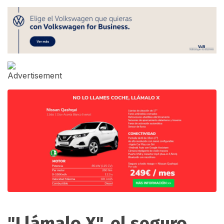
"Llámalo X", el seguro