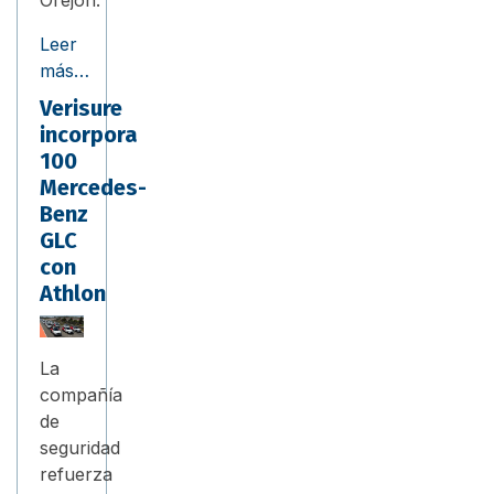
Orejón.
Leer
más…
Verisure
incorpora
100
Mercedes-
Benz
GLC
con
Athlon
La
compañía
de
seguridad
refuerza