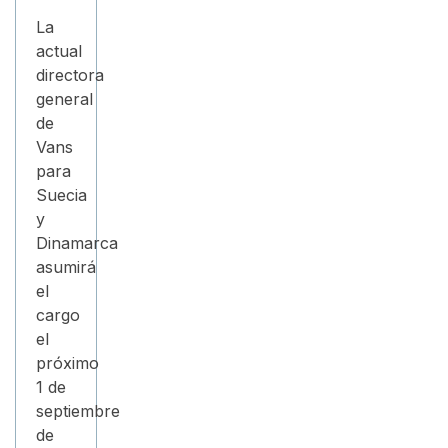
La
actual
directora
general
de
Vans
para
Suecia
y
Dinamarca
asumirá
el
cargo
el
próximo
1 de
septiembre
de