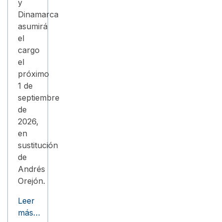
y
Dinamarca
asumirá
el
cargo
el
próximo
1 de
septiembre
de
2026,
en
sustitución
de
Andrés
Orejón.
Leer
más…