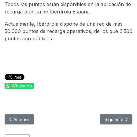
Todos los puntos están disponibles en la aplicación de
recarga pública de Iberdrola España.
Actualmente, Iberdrola dispone de una red de más
50.000 puntos de recarga operativos, de los que 6.500
puntos son públicos.
Whatsapp
Artículo anterior: Traxall International completa la adquisición d
Artículo siguien
Anterior
Siguiente