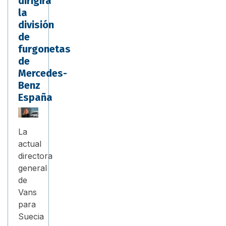
dirigirá
la
división
de
furgonetas
de
Mercedes-
Benz
España
La
actual
directora
general
de
Vans
para
Suecia