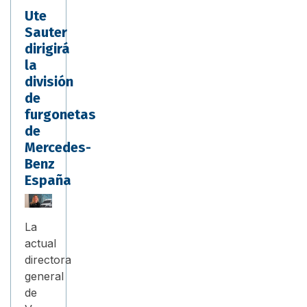
Ute
Sauter
dirigirá
la
división
de
furgonetas
de
Mercedes-
Benz
España
La
actual
directora
general
de