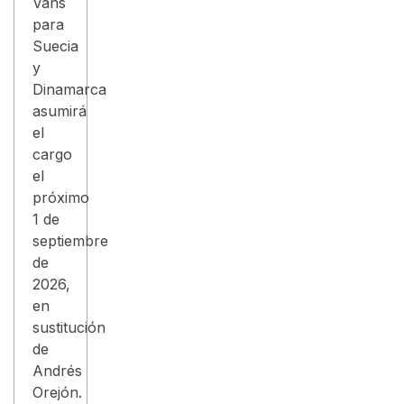
Vans
para
Suecia
y
Dinamarca
asumirá
el
cargo
el
próximo
1 de
septiembre
de
2026,
en
sustitución
de
Andrés
Orejón.