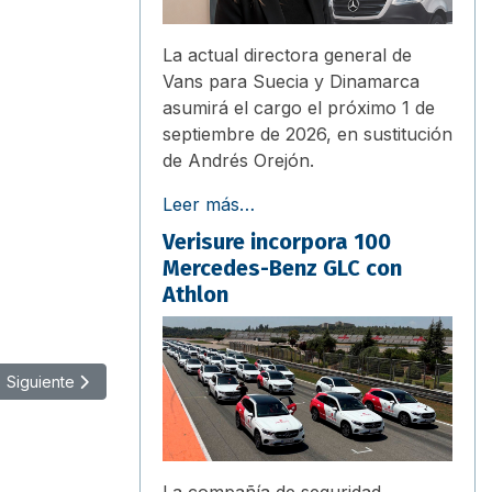
La actual directora general de
Vans para Suecia y Dinamarca
asumirá el cargo el próximo 1 de
septiembre de 2026, en sustitución
de Andrés Orejón.
Leer más…
Verisure incorpora 100
Mercedes-Benz GLC con
Athlon
Artículo siguiente: Endolla Barcelona empieza el año con 1.000 pu
Siguiente
La compañía de seguridad