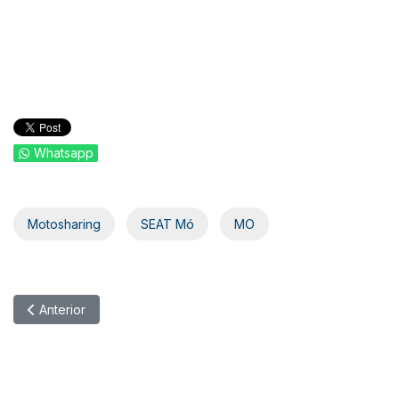
Whatsapp
Motosharing
SEAT Mó
MO
Artículo anterior: Cooltra adquiere Cityscoot
Anterior