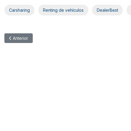
Carsharing
Renting de vehículos
DealerBest
Artículo anterior: Car2go alcanza en Madrid los 200.000 usuari
Anterior