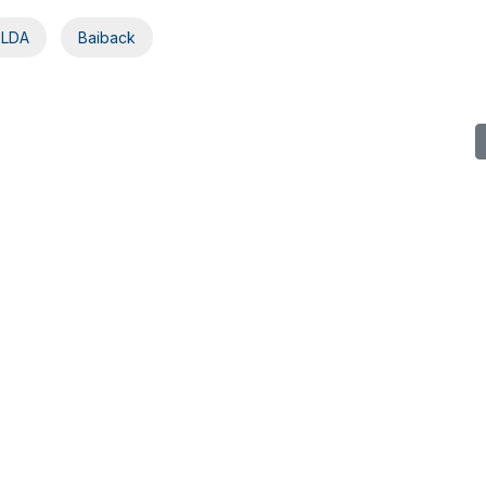
LDA
Baiback
os