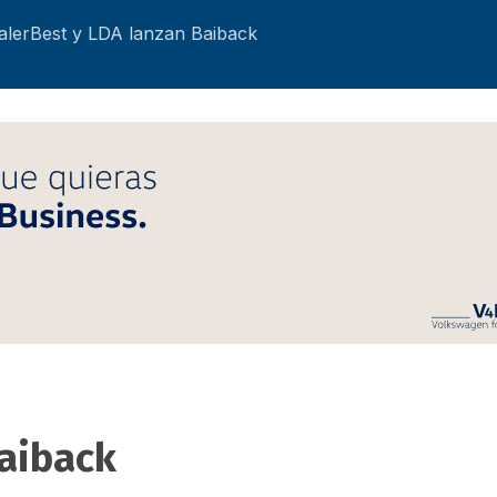
alerBest y LDA lanzan Baiback
Baiback