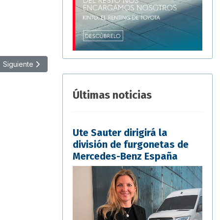
Artículo siguiente: ZagoCarrier: soluciones para transporte de paqu
Siguiente
Últimas noticias
Ute Sauter dirigirá la
división de furgonetas de
Mercedes-Benz España