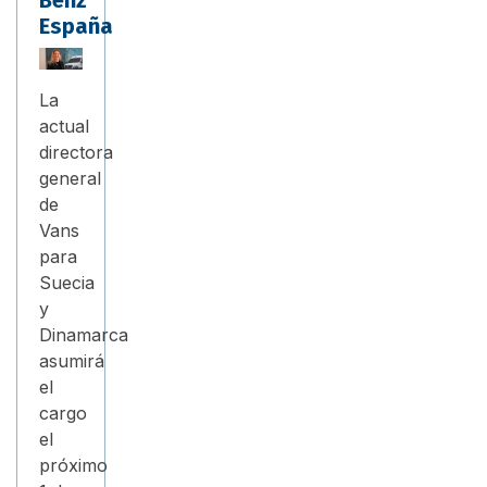
Benz
España
La
actual
directora
general
de
Vans
para
Suecia
y
Dinamarca
asumirá
el
cargo
el
próximo