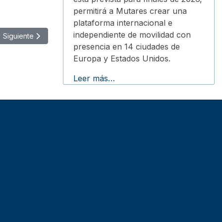
permitirá a Mutares crear una
plataforma internacional e
independiente de movilidad con
Artículo siguiente: Alianza de Arval y ClimateSeed para descarboniz
Siguiente
presencia en 14 ciudades de
Europa y Estados Unidos.
Leer más…