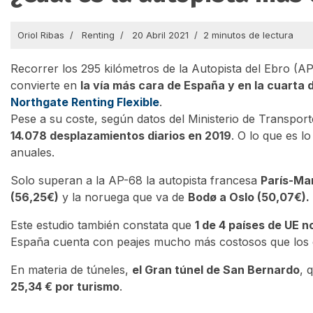
Oriol Ribas
Renting
20 Abril 2021
2 minutos de lectura
Recorrer los 295 kilómetros de la Autopista del Ebro (A
convierte en
la vía más cara de España y en la cuarta 
Northgate Renting Flexible
.
Pese a su coste, según datos del Ministerio de Transpor
14.078 desplazamientos diarios en 2019
. O lo que es 
anuales.
Solo superan a la AP-68 la autopista francesa
París-Mar
(56,25€)
y la noruega que va de
Bodø a Oslo (50,07€).
Este estudio también constata que
1 de 4 países de UE n
España cuenta con peajes mucho más costosos que los 
En materia de túneles,
el Gran túnel de San Bernardo
, 
25,34 € por turismo
.