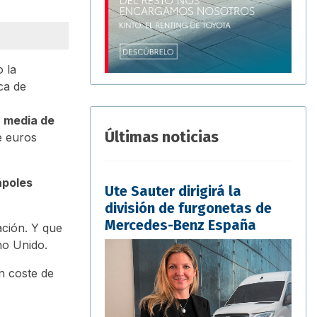
o la
ca de
 media de
Últimas noticias
e euros
ápoles
Ute Sauter dirigirá la
división de furgonetas de
Mercedes-Benz España
ación. Y que
no Unido.
 coste de