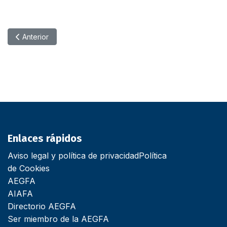
Artículo anterior: Resultados Alphabet 2020: Menos flota pero 
Anterior
Enlaces rápidos
Aviso legal y política de privacidad
Política
de Cookies
AEGFA
AIAFA
Directorio AEGFA
Ser miembro de la AEGFA