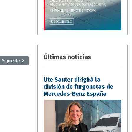
Últimas noticias
Artículo siguiente: Alphabet despliega sus servicios en China
Siguiente
Ute Sauter dirigirá la
división de furgonetas de
Mercedes-Benz España