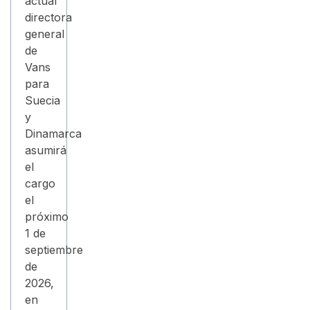
actual
directora
general
de
Vans
para
Suecia
y
Dinamarca
asumirá
el
cargo
el
próximo
1 de
septiembre
de
2026,
en