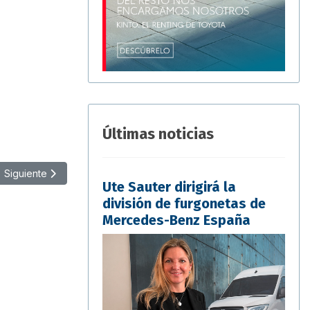
Últimas noticias
Artículo siguiente: Europcar Mobility Group adquiere 200 vehículo
Siguiente
Ute Sauter dirigirá la
división de furgonetas de
Mercedes-Benz España