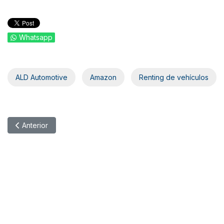
Whatsapp
ALD Automotive
Amazon
Renting de vehículos
Artículo anterior: XII ALD Ecomotion Tour
Anterior