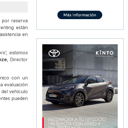
 por reserva
renting están
asistencia en
rs', estamos
nze
, Director
rónico con un
na evaluación
 del vehículo
ientes pueden