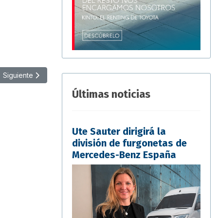
Artículo siguiente: Bilbao promueve entre las empresas la movilidad
Siguiente
Últimas noticias
Ute Sauter dirigirá la
división de furgonetas de
Mercedes-Benz España