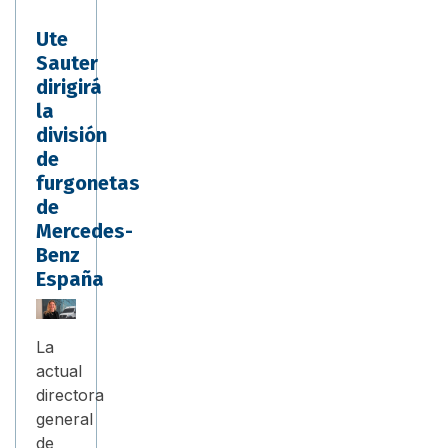
Ute
Sauter
dirigirá
la
división
de
furgonetas
de
Mercedes-
Benz
España
La
actual
directora
general
de