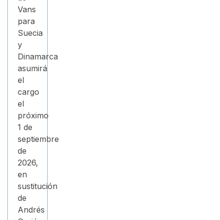
Vans
para
Suecia
y
Dinamarca
asumirá
el
cargo
el
próximo
1 de
septiembre
de
2026,
en
sustitución
de
Andrés