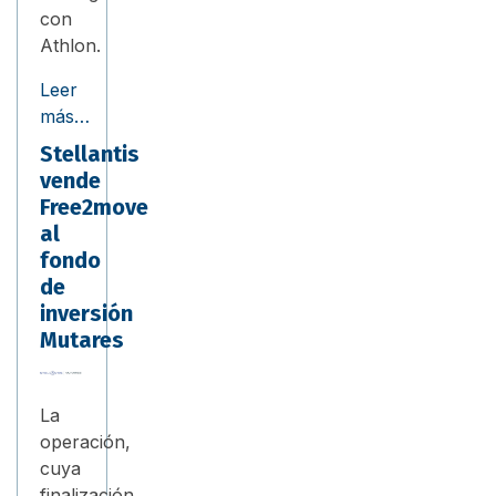
con
Athlon.
Leer
más…
Stellantis
vende
Free2move
al
fondo
de
inversión
Mutares
La
operación,
cuya
finalización