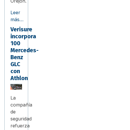
Orejón.
Leer
más…
Verisure
incorpora
100
Mercedes-
Benz
GLC
con
Athlon
La
compañía
de
seguridad
refuerza