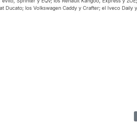
, eVito, Sprinter y EQV; los Renault Kangoo, Express y ZOE;
Fiat Ducato; los Volkswagen Caddy y Crafter; el Iveco Daily 
a