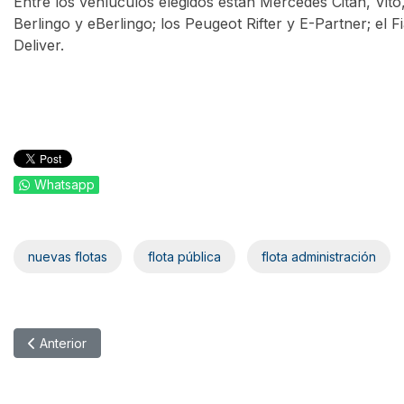
Entre los vehíuculos elegidos están Mercedes Citan, Vito
Berlingo y eBerlingo; los Peugeot Rifter y E-Partner; el 
Deliver.
Whatsapp
nuevas flotas
flota pública
flota administración
Artículo anterior: La policía de Málaga apuesta por el Ford Kug
Anterior