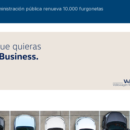
inistración pública renueva 10.000 furgonetas