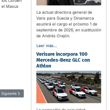
 los Citroën
y el Maxus
La actual directora general de
Vans para Suecia y Dinamarca
asumirá el cargo el próximo 1 de
septiembre de 2026, en sustitución
de Andrés Orejón.
Leer más…
Verisure incorpora 100
Mercedes-Benz GLC con
Athlon
Artículo siguiente: Fraikin entrega nuevas ambulancias a Cruz Roja
Siguiente
La compañía de seguridad