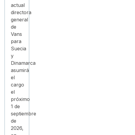
actual
directora
general
de
Vans
para
Suecia
y
Dinamarca
asumirá
el
cargo
el
próximo
1 de
septiembre
de
2026,