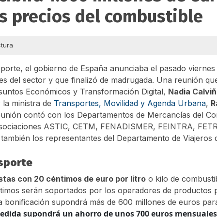
os precios del combustible
ctura
sporte, el gobierno de España anunciaba el pasado vierne
les del sector y que finalizó de madrugada. Una reunión q
 Asuntos Económicos y Transformación Digital,
Nadia Calvi
y la ministra de
Transportes, Movilidad y Agenda Urbana
,
R
 reunión contó con los Departamentos de Mercancías del Co
as asociaciones ASTIC, CETM, FENADISMER, FEINTRA, FE
bién los representantes del Departamento de Viajeros 
nsporte
istas con 20 céntimos de euro por litro
o kilo de combustib
ntimos serán soportados por los operadores de productos p
ta bonificación supondrá más de 600 millones de euros para
edida supondrá un ahorro de unos 700 euros mensuales