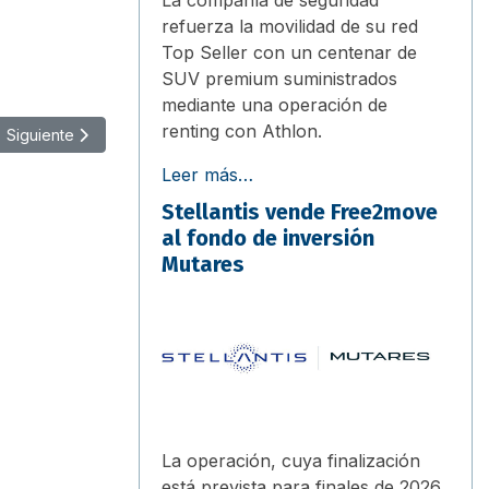
refuerza la movilidad de su red
Top Seller con un centenar de
SUV premium suministrados
mediante una operación de
renting con Athlon.
Artículo siguiente: Amazon recibe sus primeros camiones eléctrico
Siguiente
Leer más…
Stellantis vende Free2move
al fondo de inversión
Mutares
La operación, cuya finalización
está prevista para finales de 2026,