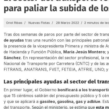
para paliar la subida de l
Oriol Ribas
Nuevas Flotas
28 Marzo 2022
2 minutos de le
Tras dos semanas de paros por parte del sector de tran
de ayudas
tras una reunión con las principales patrona
la presencia de la vicepresidenta Primera y ministra de
de Hacienda y Función Pública,
María Jesús Montero
; 
Sánchez
. En representación del sector profesional, la
Nacional de Transporte por Carretera (CNTC) y de l
FITRANS, ANATRANS, FVET, FETEIA, ATFRIE, UNO; y tam
Las principales ayudas al sector del tra
En primer lugar, el Gobierno
bonificará a los transport
que 15 céntimos saldrán del presupuesto público y 5 cé
y que se aplicará a
gasóleo, gasolina, gas y adblue
. Es
Según el ministerio, se estima que
esta m
del transporte.