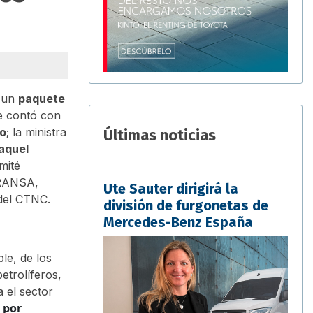
s un
paquete
ue contó con
ño
; la ministra
Últimas noticias
aquel
mité
TRANSA,
Ute Sauter dirigirá la
del CTNC.
división de furgonetas de
Mercedes-Benz España
le, de los
etrolíferos,
 el sector
 por