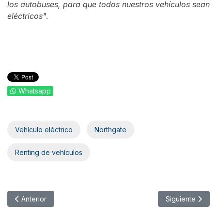
los autobuses, para que todos nuestros vehículos sean
eléctricos"
.
Whatsapp
Vehículo eléctrico
Northgate
Renting de vehículos
Artículo anterior: Altadis apuesta por Volkswagen para renovar 
Artículo siguie
Anterior
Siguiente