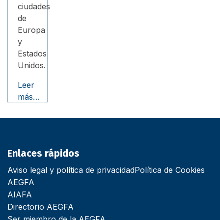
ciudades
de
Europa
y
Estados
Unidos.
Leer
más…
Enlaces rápidos
Aviso legal y política de privacidad
Política de Cookies
AEGFA
AIAFA
Directorio AEGFA
Ser miembro de la AEGFA