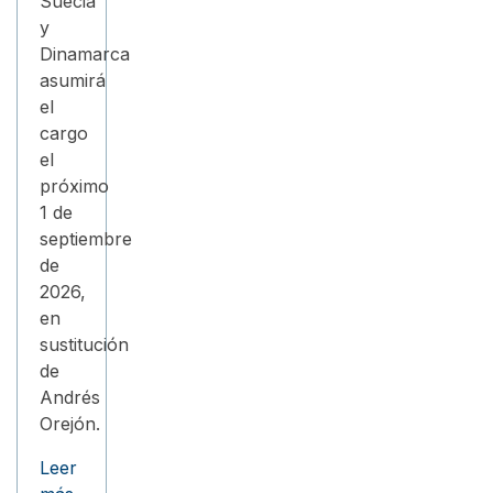
Suecia
y
Dinamarca
asumirá
el
cargo
el
próximo
1 de
septiembre
de
2026,
en
sustitución
de
Andrés
Orejón.
Leer