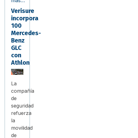
más…
Verisure
incorpora
100
Mercedes-
Benz
GLC
con
Athlon
La
compañía
de
seguridad
refuerza
la
movilidad
de