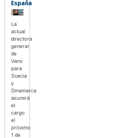
España
La
actual
directora
general
de
Vans
para
Suecia
y
Dinamarca
asumirá
el
cargo
el
próximo
1 de