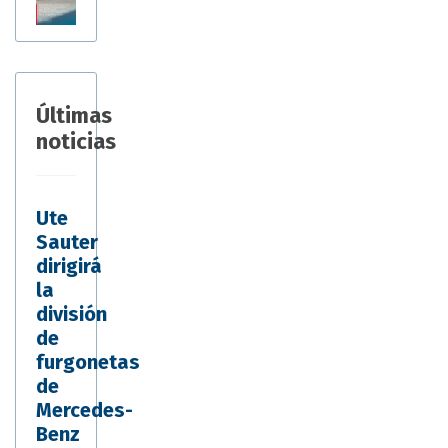
Últimas
noticias
Ute
Sauter
dirigirá
la
división
de
furgonetas
de
Mercedes-
Benz