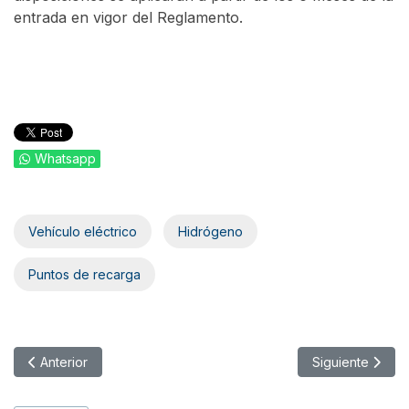
entrada en vigor del Reglamento.
Whatsapp
Vehículo eléctrico
Hidrógeno
Puntos de recarga
Artículo anterior: Las distracciones al volante disparan la morta
Artículo siguie
Anterior
Siguiente