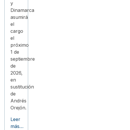
y
Dinamarca
asumirá
el
cargo
el
próximo
1 de
septiembre
de
2026,
en
sustitución
de
Andrés
Orejón.
Leer
más…