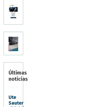
Últimas
noticias
Ute
Sauter