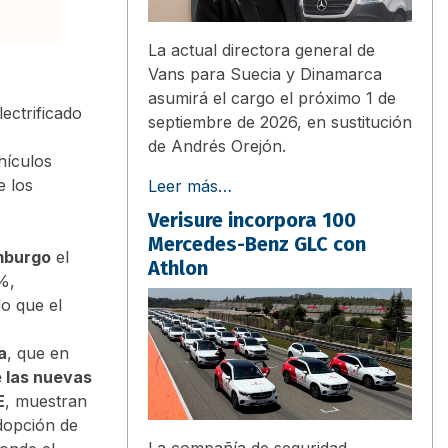
La actual directora general de
Vans para Suecia y Dinamarca
asumirá el cargo el próximo 1 de
ectrificado
septiembre de 2026, en sustitución
de Andrés Orejón.
hículos
e los
Leer más…
Verisure incorpora 100
Mercedes-Benz GLC con
mburgo
el
Athlon
%,
do que el
a
, que en
 las nuevas
E
, muestran
dopción de
La compañía de seguridad