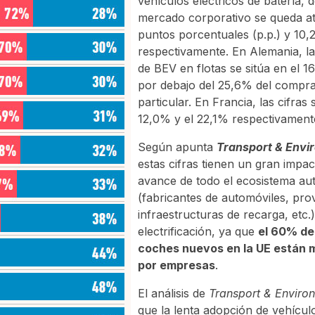
vehículos eléctricos de batería, 
mercado corporativo se queda at
puntos porcentuales (p.p.) y 10,2
respectivamente. En Alemania, l
de BEV en flotas se sitúa en el 
por debajo del 25,6% del compr
particular. En Francia, las cifras 
12,0% y el 22,1% respectivament
Según apunta
Transport & Envi
estas cifras tienen un gran impac
avance de todo el ecosistema aut
(fabricantes de automóviles, pr
infraestructuras de recarga, etc.)
electrificación, ya que
el 60% de
coches nuevos en la UE están 
por empresas
.
El análisis de
Transport & Enviro
que la lenta adopción de vehículo