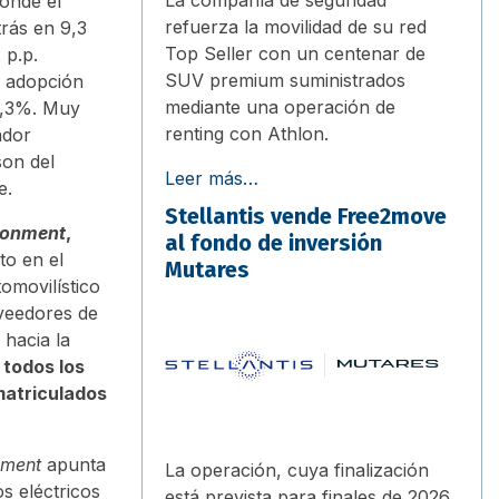
donde el
refuerza la movilidad de su red
rás en 9,3
Top Seller con un centenar de
 p.p.
SUV premium suministrados
a adopción
mediante una operación de
16,3%. Muy
renting con Athlon.
ador
son del
Leer más…
e.
Stellantis vende Free2move
ronment
,
al fondo de inversión
to en el
Mutares
omovilístico
oveedores de
 hacia la
 todos los
matriculados
nment
apunta
La operación, cuya finalización
s eléctricos
está prevista para finales de 2026,