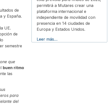
permitirá a Mutares crear una
ultados de
plataforma internacional e
ia y España.
independiente de movilidad con
presencia en 14 ciudades de
la UE.
Europa y Estados Unidos.
dopción de
Leer más…
do
mer semestre
pone que
el
buen ritmo
nte las
sus
ieros para
elante del