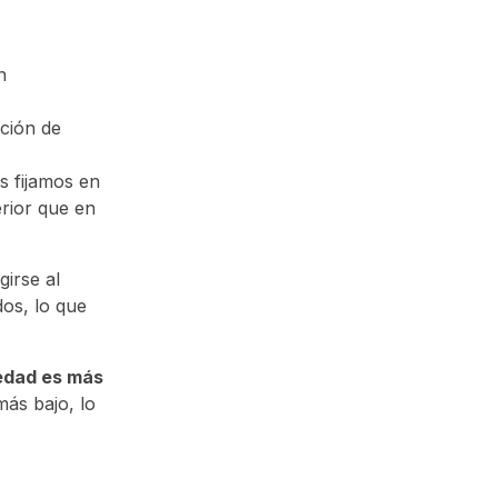
n
pción de
s fijamos en
rior que en
girse al
dos, lo que
edad es más
ás bajo, lo