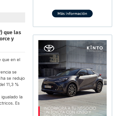
) que las
orce y
e que en el
rencia se
cha se redujo
del 11,3 %
 igualado la
tricos. Es