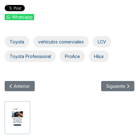
Whatsapp
Toyota
vehículos comerciales
LCV
Toyota Professional
ProAce
Hilux
Artículo anterior: Volvo incorpora las actualizaciones remotas
Artículo siguien
Anterior
Siguiente