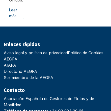
Leer
más…
Enlaces rápidos
Aviso legal y política de privacidad
Política de Cookies
AEGFA
AIAFA
Directorio AEGFA
Ser miembro de la AEGFA
Contacto
Asociación Española de Gestores de Flotas y de
Movilidad
Teléfono de contacto:
+34 93 204 20 66