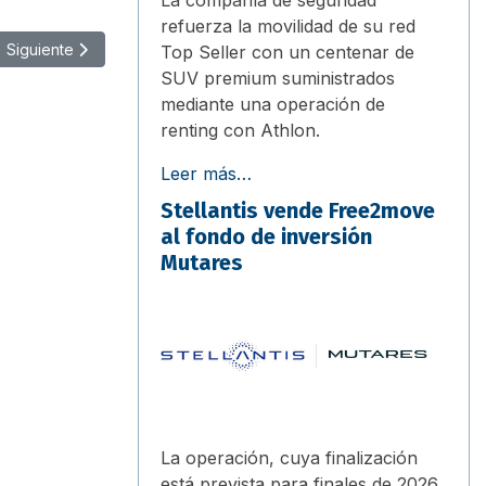
refuerza la movilidad de su red
Artículo siguiente: Cupra y el FC Barcelona amplían su acuerdo de
Siguiente
Top Seller con un centenar de
SUV premium suministrados
mediante una operación de
renting con Athlon.
Leer más…
Stellantis vende Free2move
al fondo de inversión
Mutares
La operación, cuya finalización
está prevista para finales de 2026,