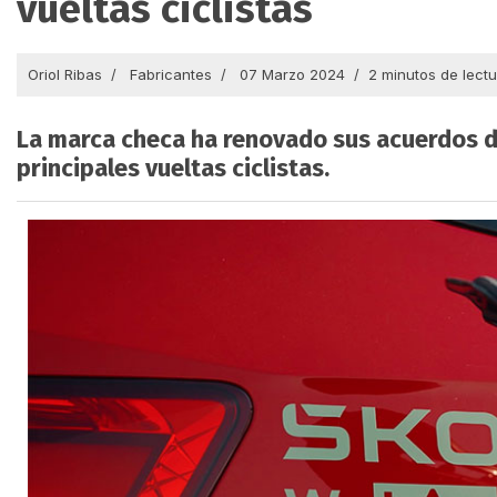
vueltas ciclistas
Oriol Ribas
Fabricantes
07 Marzo 2024
2 minutos de lect
La marca checa ha renovado sus acuerdos d
principales vueltas ciclistas.