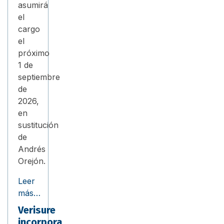
asumirá
el
cargo
el
próximo
1 de
septiembre
de
2026,
en
sustitución
de
Andrés
Orejón.
Leer
más…
Verisure
incorpora