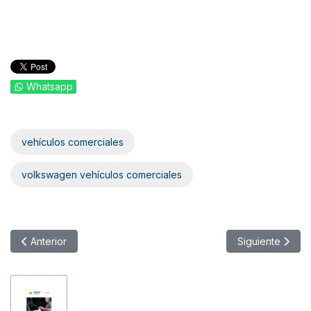
Whatsapp
vehículos comerciales
volkswagen vehículos comerciales
Artículo anterior: Polestar ofrece acceso a 650.000 cargadore
Artículo siguie
Anterior
Siguiente