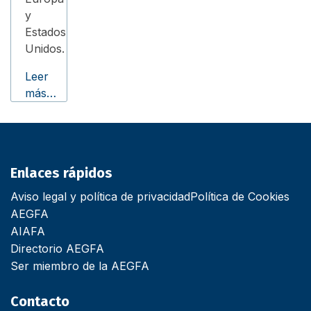
y
Estados
Unidos.
Leer
más…
Enlaces rápidos
Aviso legal y política de privacidad
Política de Cookies
AEGFA
AIAFA
Directorio AEGFA
Ser miembro de la AEGFA
Contacto