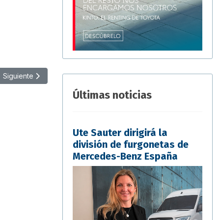
Artículo siguiente: PSA compra Opel / Vauxhall
Siguiente
Últimas noticias
Ute Sauter dirigirá la
división de furgonetas de
Mercedes-Benz España