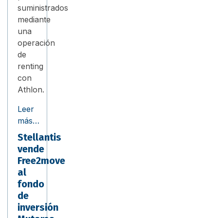
suministrados
mediante
una
operación
de
renting
con
Athlon.
Leer
más…
Stellantis
vende
Free2move
al
fondo
de
inversión