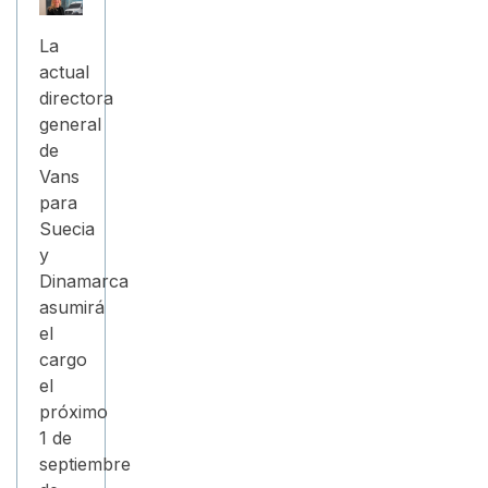
La
actual
directora
general
de
Vans
para
Suecia
y
Dinamarca
asumirá
el
cargo
el
próximo
1 de
septiembre