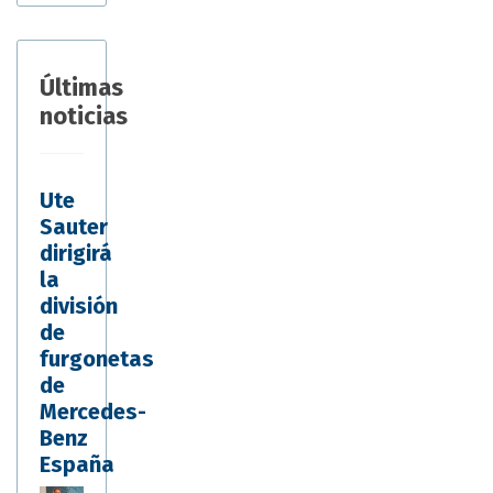
Últimas
noticias
Ute
Sauter
dirigirá
la
división
de
furgonetas
de
Mercedes-
Benz
España