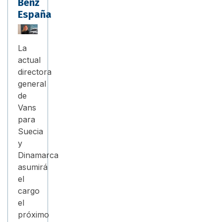
Benz
España
La
actual
directora
general
de
Vans
para
Suecia
y
Dinamarca
asumirá
el
cargo
el
próximo