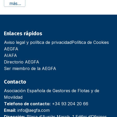
más…
Enlaces rápidos
Aviso legal y política de privacidad
Política de Cookies
AEGFA
AIAFA
Directorio AEGFA
Ser miembro de la AEGFA
Contacto
Asociación Española de Gestores de Flotas y de
Movilidad
Teléfono de contacto:
+34 93 204 20 66
Email:
info@aegfa.com
Dirección:
Plaça d'Ausiàs March, 1 Edifici d’Oficines