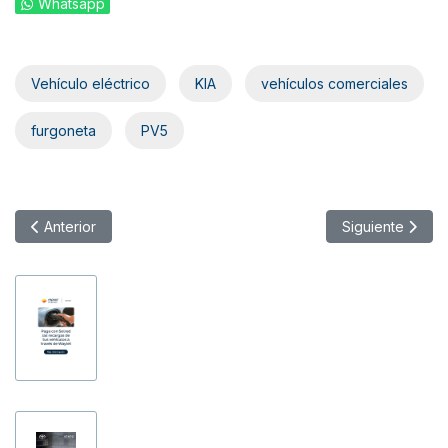
Whatsapp
Vehículo eléctrico
KIA
vehículos comerciales
furgoneta
PV5
Artículo anterior: BYD Dolphin G DM-i, el PHEV más asequible 
Artículo siguie
Anterior
Siguiente