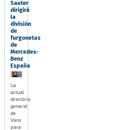
Sauter
dirigirá
la
división
de
furgonetas
de
Mercedes-
Benz
España
La
actual
directora
general
de
Vans
para